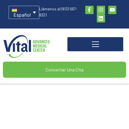
Llámenos al (813) 567-
Español
8321
Concertar Una Cita