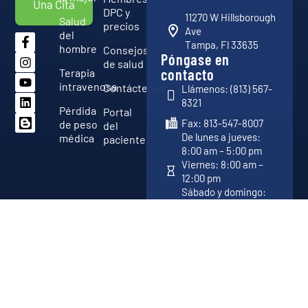
Una Cita
DPC y
11270 W Hillsborough
Salud
precios
Ave
del
Tampa, Fl 33635
hombre
Consejos
Póngase en
de salud
contacto
Terapia
intravenosa
Contáctenos
Llámenos: (813) 567-
8321
Pérdida
Portal
Fax: 813-547-8007
de peso
del
De lunes a jueves:
médica
paciente
8:00 am – 5:00 pm
Viernes: 8:00 am –
12:00 pm
Sábado y domingo:
Cerrado
Copyright 2026 © Vital Advanced Medical Center. Todos los
Desarrollado por
derechos reservados.
DotKom