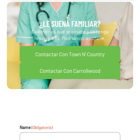
¿LE SUENA FAMILIAR?
Cuéntenos qué le ocurre y obtenga
respuestas. Podríamos ayudarle.
Contactar Con Town N' Country
Contactar Con Carrollwood
Su Salud Importa. Rellene El
Formulario Y Nos Pondremos En
Contacto En Breve.
Name
(Obligatorio)