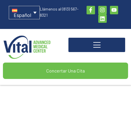
Llámenos al (813) 567-
Español
8321
Concertar Una Cita
Atención primaria directa en
Tampa, FL