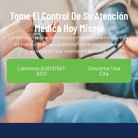
Tome El Control De Su Atención
Médica Hoy Mismo
La atención primaria directa es más que una membresía:
es tranquilidad, asequibilidad y una relación con un
proveedor que realmente escucha.
Llámenos Al (813) 567-
Concertar Una
8321
Cita