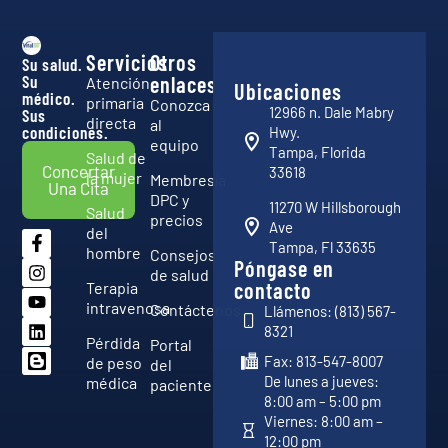
Servicios
Otros
Su salud.
Su
enlaces
Atención
Ubicaciones
médico.
primaria
Conozca
12966 n. Dale Mabry
Sus
directa
al
condiciones.
Hwy.
equipo
Tampa, Florida
Salud de
Concertar
33618
la mujer
Membresía
Una Cita
DPC y
11270 W Hillsborough
Salud
precios
Ave
del
Tampa, Fl 33635
hombre
Consejos
Póngase en
de salud
contacto
Terapia
intravenosa
Contáctenos
Llámenos: (813) 567-
8321
Pérdida
Portal
Fax: 813-547-8007
de peso
del
De lunes a jueves:
médica
paciente
8:00 am – 5:00 pm
Viernes: 8:00 am –
12:00 pm