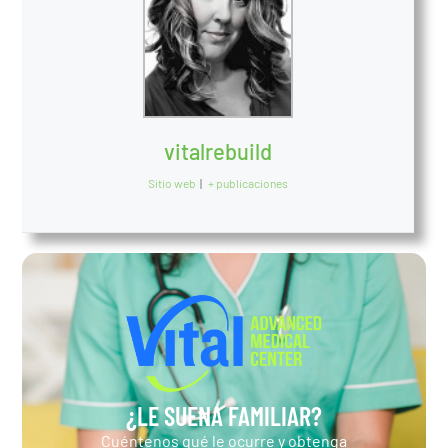
vitalrebuild
Sitio web
|
+ publicaciones
¿LE SUENA FAMILIAR?
Cuéntenos qué le ocurre y obtenga