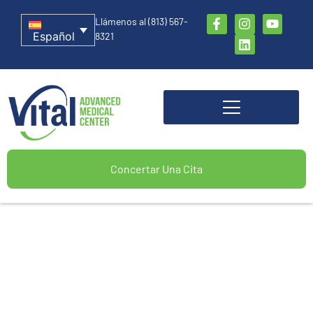
Llámenos al (813) 567-
Español
8321
Concertar Una Cita