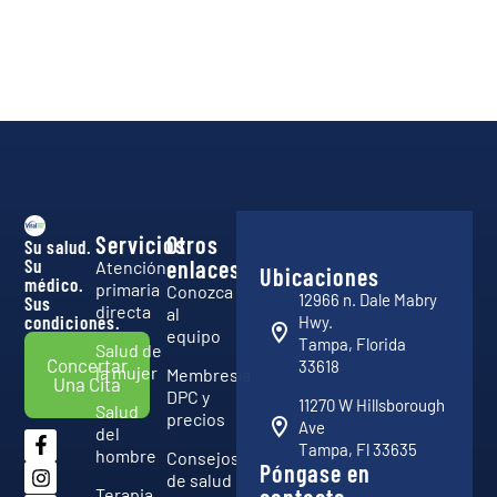
Servicios
Otros
Su salud.
Su
enlaces
Atención
Ubicaciones
médico.
primaria
Conozca
12966 n. Dale Mabry
Sus
directa
al
condiciones.
Hwy.
equipo
Tampa, Florida
Salud de
Concertar
33618
la mujer
Membresía
Una Cita
DPC y
11270 W Hillsborough
Salud
precios
Ave
del
Tampa, Fl 33635
hombre
Consejos
Póngase en
de salud
Terapia