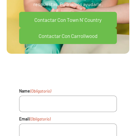
respuestas. Podríamos ayudarle.
Contactar Con Town N' Country
Contactar Con Carrollwood
Su Salud Importa. Rellene El
Formulario Y Nos Pondremos En
Contacto En Breve.
Name
(Obligatorio)
Email
(Obligatorio)