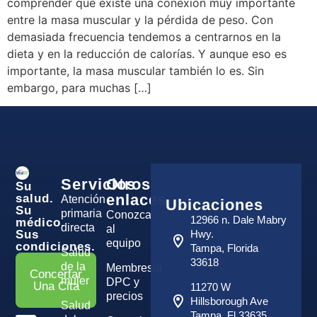
comprender que existe una conexión muy importante
entre la masa muscular y la pérdida de peso. Con
demasiada frecuencia tendemos a centrarnos en la
dieta y en la reducción de calorías. Y aunque eso es
importante, la masa muscular también lo es. Sin
embargo, para muchas […]
Servicios
Otros
Su
enlaces
salud.
Atención
Ubicaciones
Su
primaria
Conozca
12966 n. Dale Mabry
médico.
directa
al
Sus
Hwy.
equipo
condiciones.
Tampa, Florida
Salud
33618
de la
Membresía
Concertar
mujer
DPC y
Una Cita
11270 W
precios
Hillsborough Ave
Salud
Tampa, Fl 33635