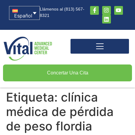
Llámenos al (813) 567-
Español
8321
Concertar Una Cita
Etiqueta:
clínica
médica de pérdida
de peso flordia