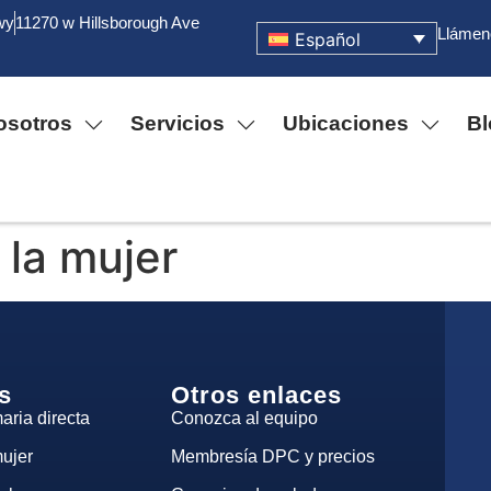
wy
11270 w Hillsborough Ave
Llámeno
Español
osotros
Servicios
Ubicaciones
Bl
 la mujer
s
Otros enlaces
aria directa
Conozca al equipo
mujer
Membresía DPC y precios