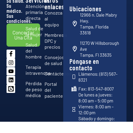
Su salud.
Su
enlaces
Atención
Ubicaciones
médico.
primaria
Conozca
12966 n. Dale Mabry
Sus
directa
al
condiciones.
Hwy.
equipo
Tampa, Florida
Salud de
Concertar
33618
la mujer
Membresía
Una Cita
DPC y
11270 W Hillsborough
Salud
precios
Ave
del
Tampa, Fl 33635
hombre
Consejos
Póngase en
de salud
contacto
Terapia
intravenosa
Contáctenos
Llámenos: (813) 567-
8321
Pérdida
Portal
Fax: 813-547-8007
de peso
del
De lunes a jueves:
médica
paciente
8:00 am – 5:00 pm
Viernes: 8:00 am –
12:00 pm
Sábado y domingo:
Cerrado