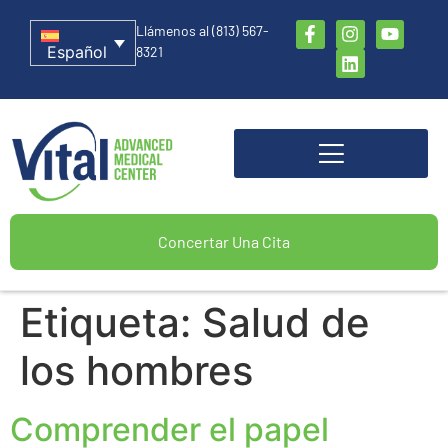
Llámenos al (813) 567-
Español
8321
Concertar Una Cita
Etiqueta:
Salud de
los hombres
Comprender el papel