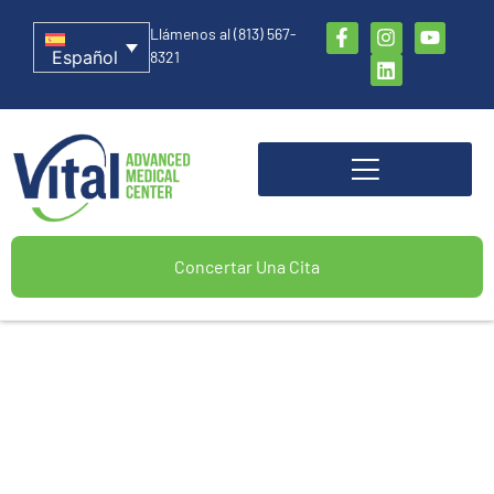
Llámenos al (813) 567-
Español
8321
Concertar Una Cita