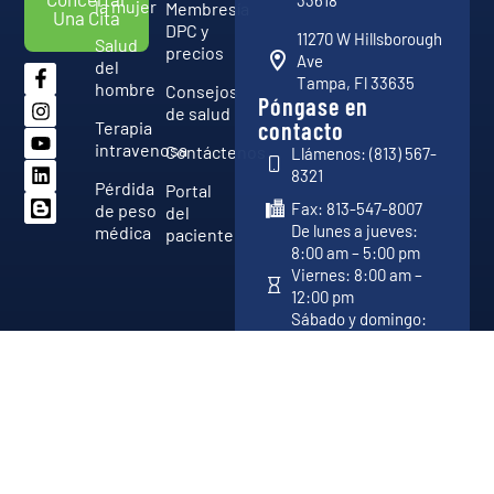
33618
la mujer
Membresía
Una Cita
DPC y
11270 W Hillsborough
Salud
precios
Ave
del
Tampa, Fl 33635
hombre
Consejos
Póngase en
de salud
contacto
Terapia
intravenosa
Contáctenos
Llámenos: (813) 567-
8321
Pérdida
Portal
Fax: 813-547-8007
de peso
del
De lunes a jueves:
médica
paciente
8:00 am – 5:00 pm
Viernes: 8:00 am –
12:00 pm
Sábado y domingo:
Cerrado
Copyright 2026 © Vital Advanced Medical Center. Todos los
Desarrollado por