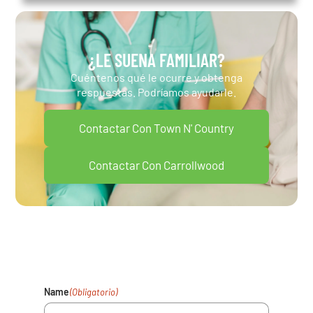
¿LE SUENA FAMILIAR?
Cuéntenos qué le ocurre y obtenga
respuestas. Podríamos ayudarle.
Contactar Con Town N' Country
Contactar Con Carrollwood
Su Salud Importa. Rellene El
Formulario Y Nos Pondremos En
Contacto En Breve.
Name
(Obligatorio)