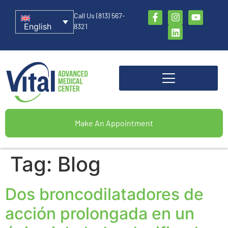
Call Us (813) 567-
English
8321
Make An Appointment
Tag:
Blog
Dos broncodilatadores de
acción prolongada en un