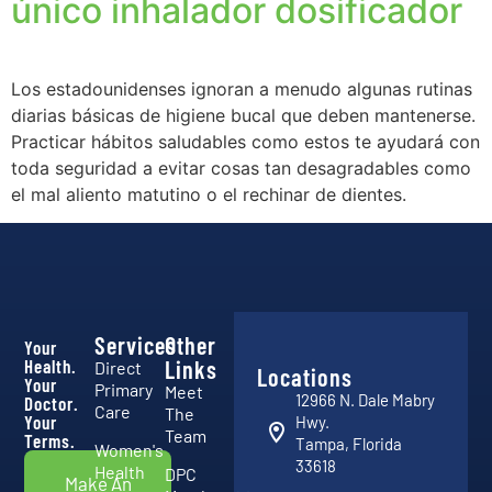
único inhalador dosificador
Los estadounidenses ignoran a menudo algunas rutinas
diarias básicas de higiene bucal que deben mantenerse.
Practicar hábitos saludables como estos te ayudará con
toda seguridad a evitar cosas tan desagradables como
el mal aliento matutino o el rechinar de dientes.
Services
Other
Your
Health.
Links
Direct
Locations
Your
Primary
Meet
12966 N. Dale Mabry
Doctor.
Care
The
Your
Hwy.
Team
Terms.
Tampa, Florida
Women's
33618
Health
DPC
Make An